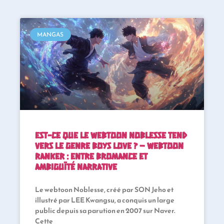
MANGAS
Est-ce que le webtoon Noblesse tend
vers le genre Boys Love ? – Webtoon
Ranker : Entre bromance et
ambiguïté narrative
Le webtoon Noblesse, créé par SON Jeho et
illustré par LEE Kwangsu, a conquis un large
public depuis sa parution en 2007 sur Naver.
Cette