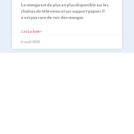
Le manga est de plus en plus disponible sur les
chaînes de télévision et sur support papier. Il
n’est pas rare de voir des mangas
Lire La Suite »
6 août 2021
MANGAS
Exploration de l’univers manga au
niveau mondial