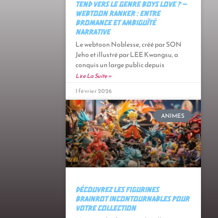
tend vers le genre Boys Love ? –
Webtoon Ranker : Entre
bromance et ambiguïté
narrative
Le webtoon Noblesse, créé par SON
Jeho et illustré par LEE Kwangsu, a
conquis un large public depuis
Lire La Suite »
1 février 2026
ANIMES
Découvrez les figurines
Brainrot incontournables pour
votre collection