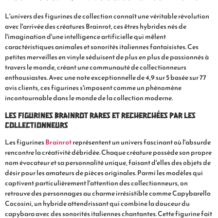
L'univers des figurines de collection connaît une véritable révolution
avec l'arrivée des créatures Brainrot, ces êtres hybrides nés de
l'imagination d'une intelligence artificielle qui mêlent
caractéristiques animales et sonorités italiennes fantaisistes. Ces
petites merveilles en vinyle séduisent de plus en plus de passionnés à
travers le monde, créant une communauté de collectionneurs
enthousiastes. Avec une note exceptionnelle de 4,9 sur 5 basée sur 77
avis clients, ces figurines s'imposent comme un phénomène
incontournable dans le monde de la collection moderne.
Les figurines Brainrot rares et recherchées par les
collectionneurs
Les figurines
Brainrot
représentent un univers fascinant où l'absurde
rencontre la créativité débridée. Chaque créature possède son propre
nom évocateur et sa personnalité unique, faisant d'elles des objets de
désir pour les amateurs de pièces originales. Parmi les modèles qui
captivent particulièrement l'attention des collectionneurs, on
retrouve des personnages au charme irrésistible comme Capybarello
Cocosini, un hybride attendrissant qui combine la douceur du
capybara avec des sonorités italiennes chantantes. Cette figurine fait