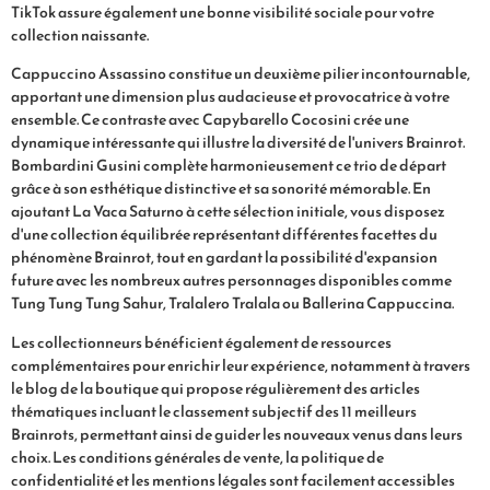
TikTok assure également une bonne visibilité sociale pour votre
collection naissante.
Cappuccino Assassino constitue un deuxième pilier incontournable,
apportant une dimension plus audacieuse et provocatrice à votre
ensemble. Ce contraste avec Capybarello Cocosini crée une
dynamique intéressante qui illustre la diversité de l'univers Brainrot.
Bombardini Gusini complète harmonieusement ce trio de départ
grâce à son esthétique distinctive et sa sonorité mémorable. En
ajoutant La Vaca Saturno à cette sélection initiale, vous disposez
d'une collection équilibrée représentant différentes facettes du
phénomène Brainrot, tout en gardant la possibilité d'expansion
future avec les nombreux autres personnages disponibles comme
Tung Tung Tung Sahur, Tralalero Tralala ou Ballerina Cappuccina.
Les collectionneurs bénéficient également de ressources
complémentaires pour enrichir leur expérience, notamment à travers
le blog de la boutique qui propose régulièrement des articles
thématiques incluant le classement subjectif des 11 meilleurs
Brainrots, permettant ainsi de guider les nouveaux venus dans leurs
choix. Les conditions générales de vente, la politique de
confidentialité et les mentions légales sont facilement accessibles