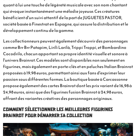
quant à lui une touche de légèreté musicale avec son nom chantant
qui évoque instantanément une mélodie joyeuse. Ces créatures
bénéficient d'un suivi attentif de la part de JUGUETES PASTOR,
société basée à Finestrat en Espagne, qui assure la distribution et le
développement continu de la gamme.
Les collectionneurs peuvent également découvrir des personnages
comme Brr Brr Patapim, Lirilì Larilà, Trippi Troppi, et Bombardino
Cocodrilo, chacun apportant sa propre identité visuelle et sonore à
l'univers Brainrot. Ces modèles sont disponibles non seulement en
figurines, mais également en porte-clés et en peluches Italian Brainrot
proposées à 19,98 euros, permettant ainsi aux fans d'exprimer leur
passion sous différentes formes. La boutique basée à Carcassonne
propose également des cartes Brainrot dont les prix varient de 16,98 à
24,98 euros, ainsi que des figurines fusion Brainrot à 24,98 euros,
offrant des variantes créatives des personnages originaux.
Comment sélectionner les meilleures figurines
Brainrot pour démarrer sa collection