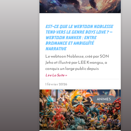
Est-ce que le webtoon Noblesse
tend vers le genre Boys Love ? –
Webtoon Ranker : Entre
bromance et ambiguïté
narrative
Le webtoon Noblesse, créé par SON
Jeho et illustré par LEE Kwangsu, a
conquis un large public depuis
Lire La Suite »
1 février 2026
ANIMES