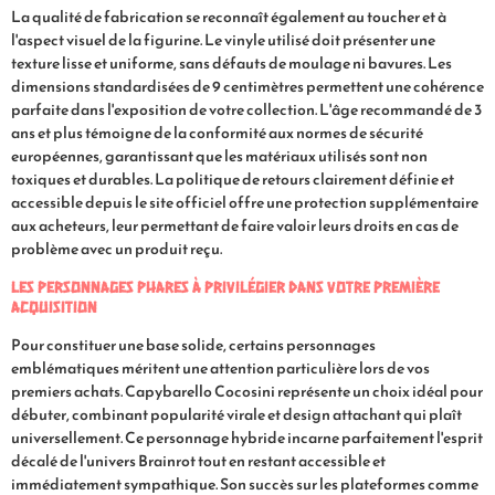
La qualité de fabrication se reconnaît également au toucher et à
l'aspect visuel de la figurine. Le vinyle utilisé doit présenter une
texture lisse et uniforme, sans défauts de moulage ni bavures. Les
dimensions standardisées de 9 centimètres permettent une cohérence
parfaite dans l'exposition de votre collection. L'âge recommandé de 3
ans et plus témoigne de la conformité aux normes de sécurité
européennes, garantissant que les matériaux utilisés sont non
toxiques et durables. La politique de retours clairement définie et
accessible depuis le site officiel offre une protection supplémentaire
aux acheteurs, leur permettant de faire valoir leurs droits en cas de
problème avec un produit reçu.
Les personnages phares à privilégier dans votre première
acquisition
Pour constituer une base solide, certains personnages
emblématiques méritent une attention particulière lors de vos
premiers achats. Capybarello Cocosini représente un choix idéal pour
débuter, combinant popularité virale et design attachant qui plaît
universellement. Ce personnage hybride incarne parfaitement l'esprit
décalé de l'univers Brainrot tout en restant accessible et
immédiatement sympathique. Son succès sur les plateformes comme