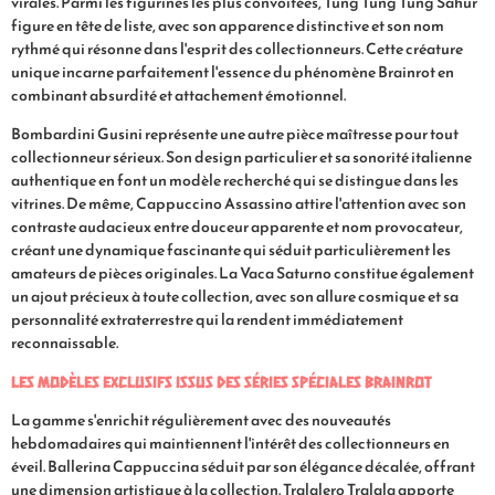
virales. Parmi les figurines les plus convoitées, Tung Tung Tung Sahur
figure en tête de liste, avec son apparence distinctive et son nom
rythmé qui résonne dans l'esprit des collectionneurs. Cette créature
unique incarne parfaitement l'essence du phénomène Brainrot en
combinant absurdité et attachement émotionnel.
Bombardini Gusini représente une autre pièce maîtresse pour tout
collectionneur sérieux. Son design particulier et sa sonorité italienne
authentique en font un modèle recherché qui se distingue dans les
vitrines. De même, Cappuccino Assassino attire l'attention avec son
contraste audacieux entre douceur apparente et nom provocateur,
créant une dynamique fascinante qui séduit particulièrement les
amateurs de pièces originales. La Vaca Saturno constitue également
un ajout précieux à toute collection, avec son allure cosmique et sa
personnalité extraterrestre qui la rendent immédiatement
reconnaissable.
Les modèles exclusifs issus des séries spéciales Brainrot
La gamme s'enrichit régulièrement avec des nouveautés
hebdomadaires qui maintiennent l'intérêt des collectionneurs en
éveil. Ballerina Cappuccina séduit par son élégance décalée, offrant
une dimension artistique à la collection. Tralalero Tralala apporte