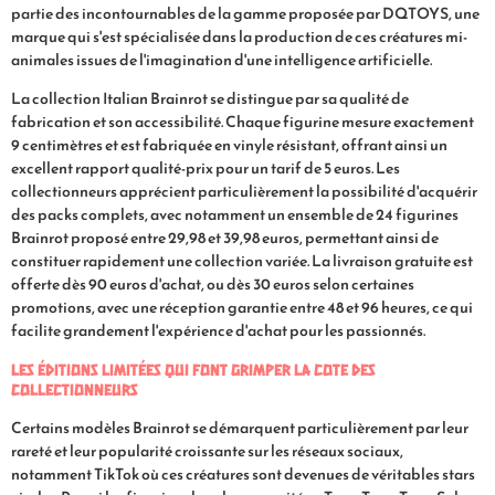
partie des incontournables de la gamme proposée par DQTOYS, une
marque qui s'est spécialisée dans la production de ces créatures mi-
animales issues de l'imagination d'une intelligence artificielle.
La collection Italian Brainrot se distingue par sa qualité de
fabrication et son accessibilité. Chaque figurine mesure exactement
9 centimètres et est fabriquée en vinyle résistant, offrant ainsi un
excellent rapport qualité-prix pour un tarif de 5 euros. Les
collectionneurs apprécient particulièrement la possibilité d'acquérir
des packs complets, avec notamment un ensemble de 24 figurines
Brainrot proposé entre 29,98 et 39,98 euros, permettant ainsi de
constituer rapidement une collection variée. La livraison gratuite est
offerte dès 90 euros d'achat, ou dès 30 euros selon certaines
promotions, avec une réception garantie entre 48 et 96 heures, ce qui
facilite grandement l'expérience d'achat pour les passionnés.
Les éditions limitées qui font grimper la cote des
collectionneurs
Certains modèles Brainrot se démarquent particulièrement par leur
rareté et leur popularité croissante sur les réseaux sociaux,
notamment TikTok où ces créatures sont devenues de véritables stars