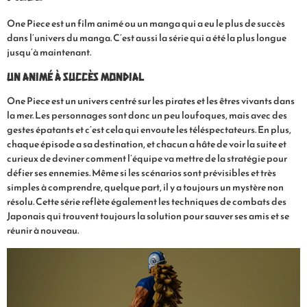
One Piece est un film animé ou un manga qui a eu le plus de succès
dans l’univers du manga. C’est aussi la série qui a été la plus longue
jusqu’à maintenant.
Un animé à succès mondial
One Piece est un univers centré sur les pirates et les êtres vivants dans
la mer. Les personnages sont donc un peu loufoques, mais avec des
gestes épatants et c’est cela qui envoute les téléspectateurs. En plus,
chaque épisode a sa destination, et chacun a hâte de voir la suite et
curieux de deviner comment l’équipe va mettre de la stratégie pour
défier ses ennemies. Même si les scénarios sont prévisibles et très
simples à comprendre, quelque part, il y a toujours un mystère non
résolu. Cette série reflète également les techniques de combats des
Japonais qui trouvent toujours la solution pour sauver ses amis et se
réunir à nouveau.