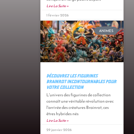
Lire La Suite »
1 février 2026
ANIMES
Découvrez les figurines
Brainrot incontournables pour
votre collection
L'univers des figurines de collection
connaît une véritable révolution avec
l'arrivée des créatures Brainrot, ces
êtres hybrides nés
Lire La Suite »
29 janvier 2026