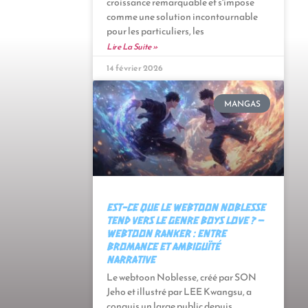
croissance remarquable et s'impose
comme une solution incontournable
pour les particuliers, les
Lire La Suite »
14 février 2026
MANGAS
Est-ce que le webtoon Noblesse
tend vers le genre Boys Love ? –
Webtoon Ranker : Entre
bromance et ambiguïté
narrative
Le webtoon Noblesse, créé par SON
Jeho et illustré par LEE Kwangsu, a
conquis un large public depuis